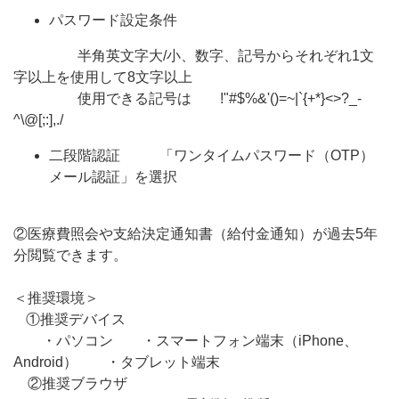
パスワード設定条件
半角英文字大/小、数字、記号からそれぞれ1文
字以上を使用して8文字以上
使用できる記号は !"#$%&'()=~|`{+*}<>?_-
^\@[;:],./
二段階認証 「ワンタイムパスワード（OTP）
メール認証」を選択
②医療費照会や支給決定通知書（給付金通知）が過去5年
分閲覧できます。
＜推奨環境＞
①推奨デバイス
・パソコン ・スマートフォン端末（iPhone、
Android） ・タブレット端末
②推奨ブラウザ